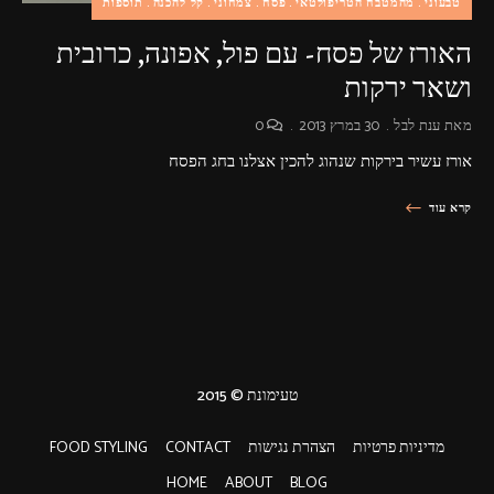
טבעוני
מהמטבח הטריפולטאי
פסח
צמחוני
קל להכנה
תוספות
האורז של פסח- עם פול, אפונה, כרובית
ושאר ירקות
מאת
ענת לבל
30 במרץ 2013
0
אורז עשיר בירקות שנהוג להכין אצלנו בחג הפסח
קרא עוד
טעימונת © 2015
מדיניות פרטיות
הצהרת נגישות
CONTACT
FOOD STYLING
HOME
ABOUT
BLOG