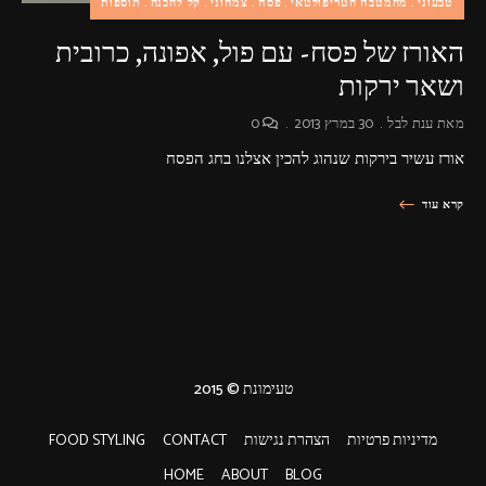
טבעוני
מהמטבח הטריפולטאי
פסח
צמחוני
קל להכנה
תוספות
האורז של פסח- עם פול, אפונה, כרובית
ושאר ירקות
מאת
ענת לבל
30 במרץ 2013
0
אורז עשיר בירקות שנהוג להכין אצלנו בחג הפסח
קרא עוד
טעימונת © 2015
מדיניות פרטיות
הצהרת נגישות
CONTACT
FOOD STYLING
HOME
ABOUT
BLOG