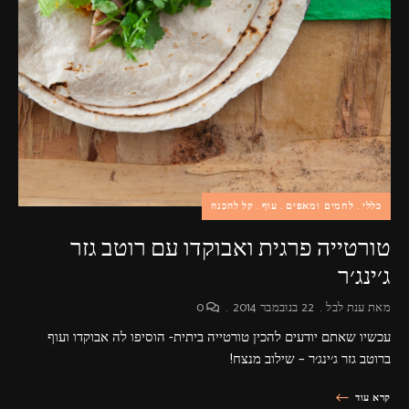
כללי
לחמים ומאפים
עוף
קל להכנה
טורטייה פרגית ואבוקדו עם רוטב גזר
ג׳ינג׳ר
מאת
ענת לבל
22 בנובמבר 2014
0
עכשיו שאתם יודעים להכין טורטייה ביתית- הוסיפו לה אבוקדו ועוף
ברוטב גזר ג׳ינג׳ר – שילוב מנצח!
קרא עוד