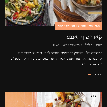
בשר
כללי
עוף
צמחוני
קל להכנה
קארי עוף ואננס
מאת
ענת לבל
2 בדצמבר 2012
8
במסגרת גיליון שעסק בתבלינים בחרתי להכין תבשילי קארי ירוק
ארומטיים. קארי עוף ואננס, קארי דלעת, טופו ובוק צ'וי וקארי פלפלים
ורצועות סינטה.
קרא עוד