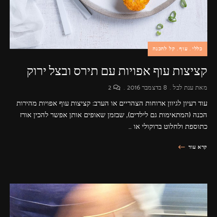
כללי
עוף
קל להכנה
קציצות עוף אפויות עם תירס ובצל ירוק
מאת
ענת לבל
8 בדצמבר 2016
2
עוד רעיון לגיוון ארוחות הצהריים או הערב: קציצות עוף אפויות מהירות
הכנה (המתאימות גם לילדים), שבזמן שאופים אותן אפשר להכין אורז
כתוספת ולחלוט ברוקולי או …
קרא עוד