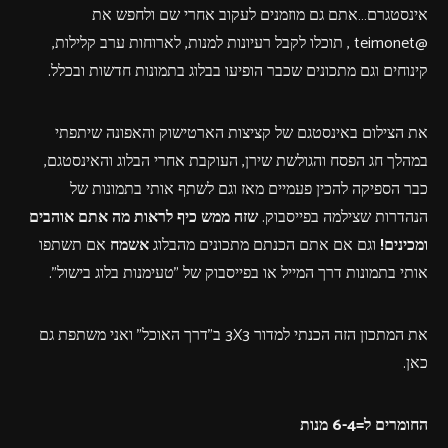
אינסטגרם…אתם גם מוזמנים לעקוב אחרי שם ולחפש את
@teimonet , תוכלו לקבל רעיונות למנות, לארוחות ערב קלילות,
קינוחים וגם מתכונים שכבר הופיעו בבלוג בתמונות חדשות ובכלל.
את הצילום באינסטגם של קציצות הארטישוק והאפונה שיתפתי
במהלך חג הפסח והגולשת שירן, העוקבת אחרי הבלוג והאינסטגם,
כבר הספיקה להכין פעמיים מאז וגם לשתף אותי בתמונות של
הנהדרות שצילמה בפייסבוק.
שזה ממש כיף לראות מה אתם אוהבים
ומכינים!
וגם אם אתם הכנתם מתכונים מהבלוג
אשמח
אם תשתפו
אותי בתמונות דרך המייל או בפייסבוק של "טעימנות בלוג בישול".
את המתכון הזה הכנתי למדור 3X3 ב"דרך האוכל" ואני משתפת גם
כאן.
החומרים ל=6-4 מנות