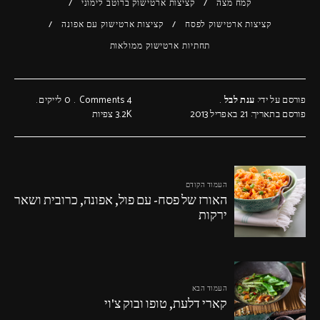
קמח מצה
קציצות ארטישוק ברוטב לימוני
קציצות ארטישוק לפסח
קציצות ארטישוק עם אפונה
תחתיות ארטישוק ממולאות
פורסם על ידי:
ענת לבל
4 Comments
0
לייקים
פורסם בתאריך: 21 באפריל 2013
3.2K
צפיות
העמוד הקודם
האורז של פסח- עם פול, אפונה, כרובית ושאר
ירקות
העמוד הבא
קארי דלעת, טופו ובוק צ'וי