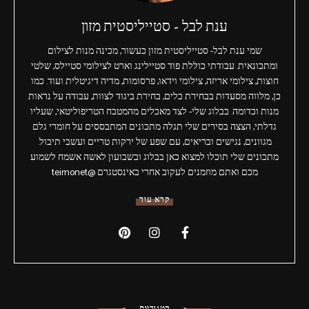
ענת לבל - סטייליסטית מזון
שמי ענת לבל- סטייליסטית מזון כעשור, מכינה מנות לצילום
ומתכונאית. עבודתי כוללת פוד סטיילינג וארט לצילומי סטיילס, שלטי
חוצות, צילומי אריזה, צילומי וידאו, פרסומות, מדיה דיגיטלית ועוד. כמו
כן, מלווה מסעדות בבחירת כלים, בחירת ביגוד לצוות, עבודה על נראות
מנות וכדומה. בבלוג שלי- לצד מאכלים מהמטבח הטריפוליטאי, שעליו
גדלתי, הצצה בסירים שלי תגלה מתכונים המתבססים על חומרי גלם
מגוונים, נגישים ובריאים, עם שפע של ירקות טריים ועשבי תיבול.
מתכונים שלי תוכלו למצוא כאן בבלוג ובשבועון לאשה אשמח לשמוע
מכם ואתם מוזמנים לעקוב אחרי באינסטגרם @teimonet
קרא עוד
קטגוריות