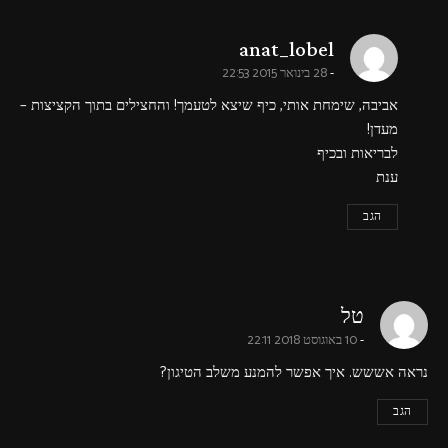
says:
anat_lobel
28 בינואר 2015 22:53
אביבה, שימחת אותי, כיף שיצא לטעמך! והחצילים בתוך הקציצות –
מעדן!
לבריאות ובכיף
ענת
הגב
says:
טל
10 באוגוסט 2018 22:11
נראה אששש. איך אפשר להמנע משלב הטיגון?
הגב