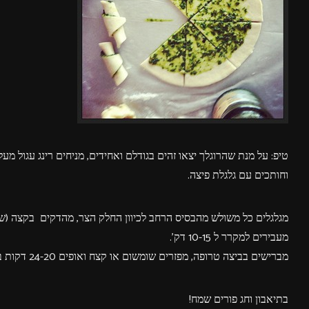
טיפ: על מנת שהרוגלך יצאו זהים בגודלם ואחידים, מניחים רינג עגול מע
וחותכים עם גלגלת פיצה.
מגלגלים כל משולש מהבסיס הרחב לכיוון החלק הצר, מהדקים בקצה (שלא 
מעבירים למקרר ל 10-15 דק'.
מברישים בביצה טרופה, מפזרים שומשום או קצח ואופים 24-20 דקות בחום 180 מעלות בתנור שחומם מראש, עד שהרוגלך מזהיבים במראה וריחניים.
בתיאבון וחג פורים שמח!