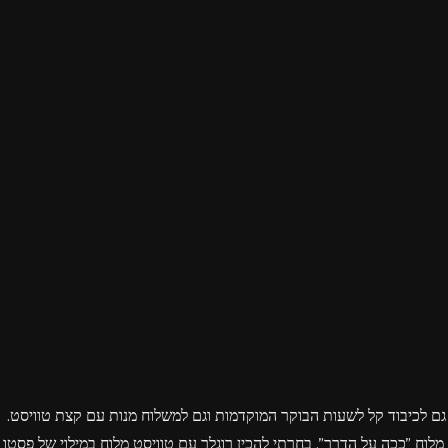
סטיילס,
שלטי
חוצות,
צילומי
אריזה,
צילומי
וידאו,
פרסומות,
מדיה
דיגיטלית
ועוד.
 גם לכיבוד קל לשעות הבוקר המוקדמות וגם למשלוח מנות עם קצת טוויסט.
לוח "ככה על הדרך". בחרתי להכין רוגלך עם טוויסט מלוח במילוי של פסטו