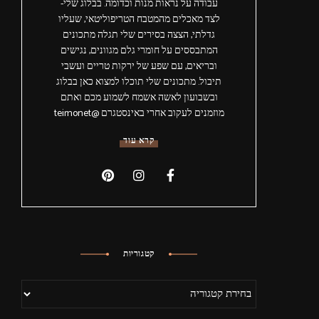
עבודה על נראות מנות וכדומה. בבלוג שלי-
לצד מאכלים מהמטבח הטריפוליטאי, שעליו
גדלתי, הצצה בסירים שלי תגלה מתכונים
המתבססים על חומרי גלם מגוונים, נגישים
ובריאים, עם שפע של ירקות טריים ועשבי
תיבול. מתכונים שלי תוכלו למצוא כאן בבלוג
ובשבועון לאשה אשמח לשמוע מכם ואתם
מוזמנים לעקוב אחרי באינסטגרם @teimonet
קרא עוד
קטגוריות