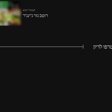
העמוד הבא
רוטב גזר ג'ינג'ר
פו לדיון