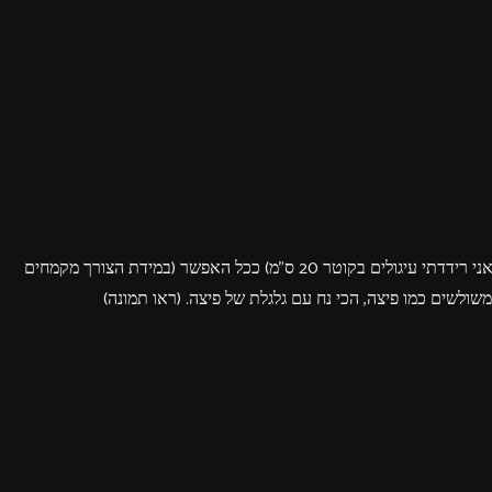
מוציאים מהמקרר ומחלקים את הבצק ל 3. מרדדים כל חלק לעיגול דק (אני רידדתי עיגולים בקוטר 20 ס"מ) ככל האפשר (במידת הצורך מקמחים
שולשים כמו פיצה, הכי נח עם גלגלת של פיצה. (ראו תמונה)