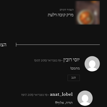
העמוד הקודם
מרק קובה דלעת
הצטר
says:
יוסי רובין
19 בפברואר 2013 13:07
מהמם!
הגב
says:
anat_lobel
19 בפברואר 2013 19:17
תודה, אלוף!!!