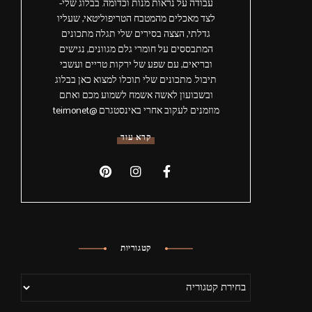
עבודה על נראות מנות וכדומה. בבלוג שלי-
לצד מאכלים מהמטבח הטריפוליטאי, שעליו
גדלתי, הצצה בסירים שלי תגלה מתכונים
המתבססים על חומרי גלם מגוונים, נגישים
ובריאים, עם שפע של ירקות טריים ועשבי
תיבול. מתכונים שלי תוכלו למצוא כאן בבלוג
ובשבועון לאשה אשמח לשמוע מכם ואתם
מוזמנים לעקוב אחרי באינסטגרם @teimonet
קרא עוד
קטגוריות