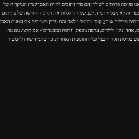
שאני מגישה פתיתים לשולחן הם מיד הופכים להיות האטרקציה העיקרית של
ערי זה לא מצליח תמיד. לכן, שמחתי לגלות את הגרסה החדשה של פתיתים
פלוס. פתיתים אפויים קוסקוס עם חיטה מלאה, שקיבלתי להתנסות. הפתיתים מכילים 30% קמח מחיטה מלאה והם עדיין משמרים את הטעם האה
יונות שלי לגוון הכנתי 2 סירים עם פתיתים, אחד "נקי", לילדים, וגרסה נוספת, "גרסת המבוגרים"- אם תרצו, עם גזר,
ים בגרסת הגזר והבצל ובלי התוספות האחרות, כך שתמיד שווה להמשיך