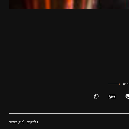
ים
1
לייקים
3.1K
צפיות