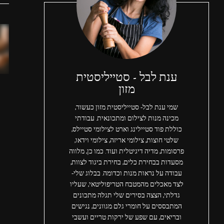
ענת לבל - סטייליסטית
מזון
שמי ענת לבל- סטייליסטית מזון כעשור,
מכינה מנות לצילום ומתכונאית. עבודתי
כוללת פוד סטיילינג וארט לצילומי סטיילס,
שלטי חוצות, צילומי אריזה, צילומי וידאו,
פרסומות, מדיה דיגיטלית ועוד. כמו כן, מלווה
מסעדות בבחירת כלים, בחירת ביגוד לצוות,
עבודה על נראות מנות וכדומה. בבלוג שלי-
לצד מאכלים מהמטבח הטריפוליטאי, שעליו
גדלתי, הצצה בסירים שלי תגלה מתכונים
המתבססים על חומרי גלם מגוונים, נגישים
ובריאים, עם שפע של ירקות טריים ועשבי