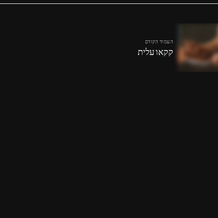
העמוד הקודם
קקאו עלית