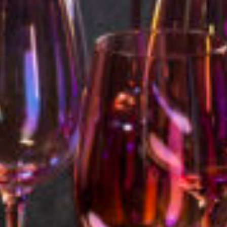
סטיילס,
שלטי
חוצות,
צילומי
אריזה,
צילומי
וידאו,
פרסומות,
מדיה
דיגיטלית
ועוד.