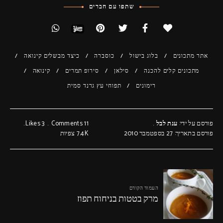
שתפו עם חברים
אתר מתכונים
בלוג בישול
כוסברה
כיצד מבשלים קינואה
מתכונים קלים להכנה
סילאן
סירופ תמרים
קינואה
רימונים
תפוחי עץ גרנד סמית
פורסם על ידי:
ענת לבל
11 Comments
3
Likes
פורסם בתאריך: 27 בספטמבר 2010
7.4K
צפיות
העמוד הקודם
מרק בטטות בניחוח תפוז