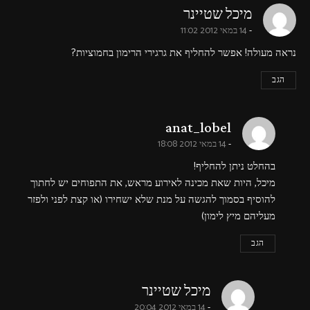
says:
מיכל שטיינר
14 במאי 2012 11:02
נראה מעולה! אפשר להחליף את גרגירי הרימון בחמוציות?
הגב
says:
anat_lobel
14 במאי 2012 18:08
בהחלט ניתן להחליף!
מיכל, היות שאת מכינה לאירוע מראש, את התפוחים יש לחתוך
להוסיף בסמוך להגשה על מנת שלא ישחירו (או קצת לפני ולפזר
מעליהם מיץ לימון)
הגב
says:
מיכל שטיינר
14 במאי 2012 20:04