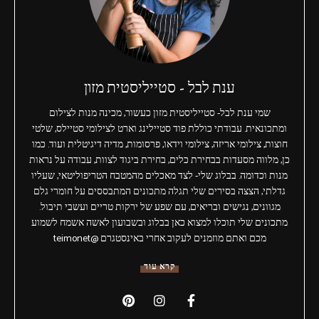
ענת לבל - סטייליסטית מזון
שמי ענת לבל- סטייליסטית מזון כעשור, מכינה מנות לצילום
ומתכונאית. עבודתי כוללת פוד סטיילינג וארט לצילומי סטיילס, שלטי
חוצות, צילומי אריזה, צילומי וידאו, פרסומות, מדיה דיגיטלית ועוד. כמו
כן, מלווה מסעדות בבחירת כלים, בחירת ביגוד לצוות, עבודה על נראות
מנות וכדומה. בבלוג שלי- לצד מאכלים מהמטבח הטריפוליטאי, שעליו
גדלתי, הצצה בסירים שלי תגלה מתכונים המתבססים על חומרי גלם
מגוונים, נגישים ובריאים, עם שפע של ירקות טריים ועשבי תיבול.
מתכונים שלי תוכלו למצוא כאן בבלוג ובשבועון לאשה אשמח לשמוע
מכם ואתם מוזמנים לעקוב אחרי באינסטגרם @teimonet
קרא עוד