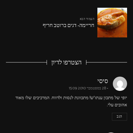
העמוד הבא
חריימה- דגים ברוטב חריף
הצטרפו לדיון
says:
סיסי
28 בספטמבר 2010 15:09
יופי של מתכון ענתו'ש! מתכוונת לנסות ולדווח. המרכיבים שלו מאוד
אהובים עלי.
הגב