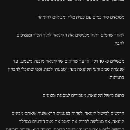
ממלאים סיר במים עם כפית מלח ומביאים לרתיחה.
לאחר שהמים רתחו מכניסים את הקינואה לתוך הסיר ומנמיכים
להבה.
מבשלים כ- 10 דק', או עד שרואים שהקינואה מוכנה. משמע, עד
שנוצרת סביב זרעי הקינואה מעין "טבעת" לבנה. (כפי שתוכלו להבחין
בתמונות).
בתום בישול הקינואה, מעבירים למסננת ומצננים.
הדגשים לבישול קינואה: לפחות בפעמים הראשונות שאתם מכינים
קינואה, אני ממליצה לבדוק את היטב את מצב הזרעים במהלך
הבישול ולחפש את סימן "הטבעת" סביבם. הכוונה היא שסביב הזרעים