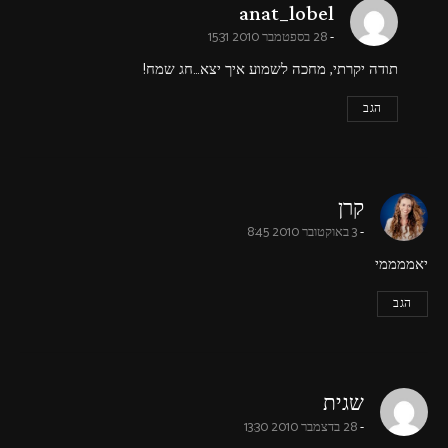
says:
anat_lobel
28 בספטמבר 2010 15:31
תודה יקרתי, מחכה לשמוע איך יצא…חג שמח!
הגב
says:
קרן
3 באוקטובר 2010 8:45
יאממממי
הגב
says:
שגית
28 בדצמבר 2010 13:30