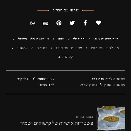
שתפו עם חברים
איך מכינים טופו
ברוקולי
טופו
טעימונת בלוג בישול
מה להכין עם טופו
מתכונים עם טופו
פטריות
צמחוני
קל להכנה
פורסם על ידי:
ענת לבל
2 Comments
0
לייקים
פורסם בתאריך: 18 במרץ 2012
3.5K
צפיות
העמוד הקודם
פשטידות אישיות של קישואים ושמיר