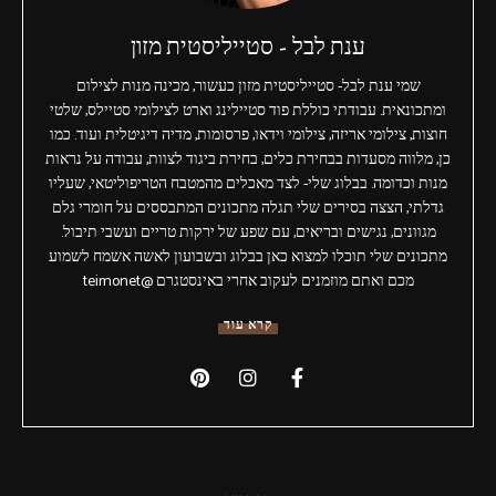
ענת לבל - סטייליסטית מזון
שמי ענת לבל- סטייליסטית מזון כעשור, מכינה מנות לצילום
ומתכונאית. עבודתי כוללת פוד סטיילינג וארט לצילומי סטיילס, שלטי
חוצות, צילומי אריזה, צילומי וידאו, פרסומות, מדיה דיגיטלית ועוד. כמו
כן, מלווה מסעדות בבחירת כלים, בחירת ביגוד לצוות, עבודה על נראות
מנות וכדומה. בבלוג שלי- לצד מאכלים מהמטבח הטריפוליטאי, שעליו
גדלתי, הצצה בסירים שלי תגלה מתכונים המתבססים על חומרי גלם
מגוונים, נגישים ובריאים, עם שפע של ירקות טריים ועשבי תיבול.
מתכונים שלי תוכלו למצוא כאן בבלוג ובשבועון לאשה אשמח לשמוע
מכם ואתם מוזמנים לעקוב אחרי באינסטגרם @teimonet
קרא עוד