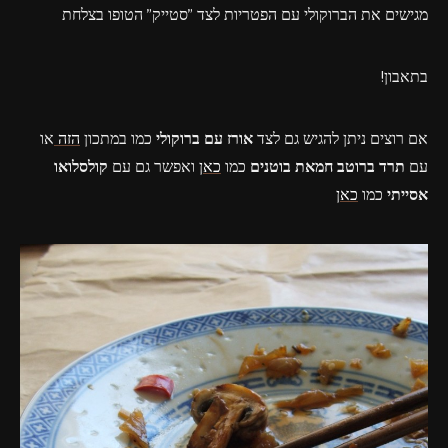
מגישים את הברוקולי עם הפטריות לצד "סטייק" הטופו בצלחת
בתאבון!
אם רוצים ניתן להגיש גם לצד
אורז עם ברוקולי
כמו במתכון
ה
זה
או
עם
תרד ברוטב חמאת בוטנים
כמו
כאן
ואפשר גם עם
קולסלואו
אסייתי
כמו
כאן