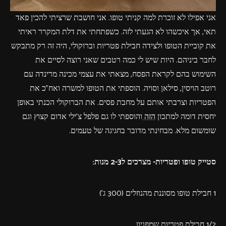
אני אפילו לא זוכרת למה קניתי טופו. אני חושבת שרציתי להכין פאד
תאי, אך איכשהו לא הגעתי לזה. כשפתחתי את דלת המקרר ראיתי
את קוביית הטופו ולצידה חבילת פטריות וברוקולי, היה זה רק מתבקש
לחבר ביניהם. היות שיש לי כמה רטבים שאני רוצה לסיים את
השימוש בהם לקראת הפסח, מצאתי את עצמי מכינה מרינדה עם
רוטב הויסין, סילאן וסויה. הוספתי את הטופו למשרה ואח"כ את
הפטריות וצרבתי אותם על מחבת פסים. את הברוקולי הכנתי באופן
יחסית דומה למתכון
הזה
והוספתי לו גם פלפל צ'ילי אדום קצוץ וגם
שומשום מלא. מבחינתי מדובר בחגיגה של טעמים.
סטייק טופו ופטריות- מצרכים ל2-3 מנות:
1 חבילת טופו מסוננת מהנוזלים (300 ג')
1/2 חבילת פטריות שמפניון