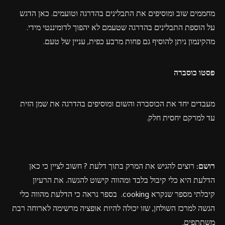
מחממים שוב ומוסיפים את התבלינים בהדרגה וטועמים. כאן הדגש
על הוספת התבלינים בהדרגה שטעמם לא יהפוך לדומיננטי מידי.
מהקינמון ניתן להוסיף גם פחות מרבע כפית, עניין של טעם.
פסטו כוסברה
מעבדים יחד את הכוסברה והשום ומוסיפים בהדרגה את שמן הזית
עד למרקם יחסית חלק.
רושם:
רוצים להגיש את המרק בתוך דלעת ? חשוב לציין כי כאן
הדלעת היא כלי קיבול בלבד ומהווה קישוט להגשה. את הרעיון
קיבלתי מספר שנקרא cooking. בספר נראה כי הדלעת מהווה כלי
הגשה למרכז השולחן, שזו יכולה להיות אופציה מרשימה לארוחה רבת
משתתפים.