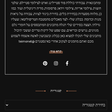
ומתכונאית. עבודתי כוללת פוד סטיילינג וארט לצילומי סטיילס, שלטי
חוצות, צילומי אריזה, צילומי וידאו, פרסומות, מדיה דיגיטלית ועוד. כמו
כן, מלווה מסעדות בבחירת כלים, בחירת ביגוד לצוות, עבודה על נראות
מנות וכדומה. בבלוג שלי- לצד מאכלים מהמטבח הטריפוליטאי, שעליו
גדלתי, הצצה בסירים שלי תגלה מתכונים המתבססים על חומרי גלם
מגוונים, נגישים ובריאים, עם שפע של ירקות טריים ועשבי תיבול.
מתכונים שלי תוכלו למצוא כאן בבלוג ובשבועון לאשה אשמח לשמוע
מכם ואתם מוזמנים לעקוב אחרי באינסטגרם @teimonet
קרא עוד
קטגוריות