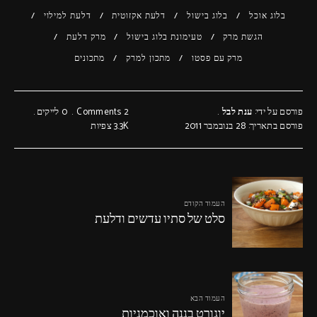
בלוג אוכל
בלוג בישול
דלעת אקזוטית
דלעת למילוי
הגשת מרק
טעימונת בלוג בישול
מרק דלעת
מרק עם פסטו
מתכון למרק
מתכונים
פורסם על ידי:
ענת לבל
2 Comments
0
לייקים
פורסם בתאריך: 28 בנובמבר 2011
3.3K
צפיות
העמוד הקודם
סלט של סתיו עדשים ודלעת
העמוד הבא
יוגורט בננה ואוכמניות