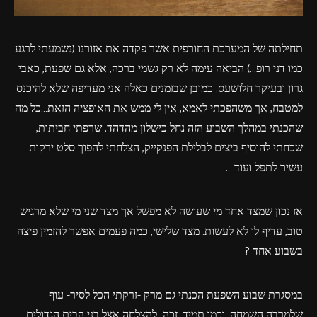
תחילתה של המערכת החורפית אשר פקדה את אזורנו (נשמעתי לרגע
כמו דני רופ…) הביאה עימה לא רק גשמי ברכה, אלא גם שפעת, כאבי
גרון ובעיקר חלושעס. כמובן שבזמנים כאלה אני מעדיפה שלא להיכנס
למטבח, אך משהפכתי לאמא, אין לי ממש את האופציה הזאת…כל מה
שהכנתי במהלך השבוע הזה נחל כישלון מהדהד. שרפתי חביתות,
שכחתי להוסיף ביצים לבלילת הפנקייק, הצלחתי להפוך סלט ירקות
עשיר לתפל ועוד….
אז נכון שמצד אחד מי שעושה לא מפשל אך מצד שני מי שלא מרגיש
טוב, עדיף לו לא לעשות. מצד שלישי, כמה פעמים אפשר להזמין פיצה
בשבוע אחד ?
במסגרת שבוע השפעת הכנתי גם מרק -זרקתי הכל לסיר- עוף
שלמרבה השמחה, וכמו תמיד, זכה להצלחה אצל בני הבית הגדולים