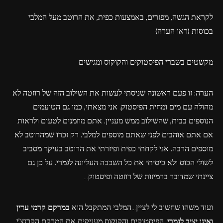
לקראת הגשה, מפזרים, באמצעות כפית, את הרוטב מעל המלבי
בכוסות (ראו הערה)
מקשטים בשברי הפיסטוקים והקוקוס ומגישים
הערה: זו פעם ראשונה שניסתי לעשות את השילוב הזה של רוזטה לא
מהולה עם מים ומחית הפיסטוק. אני מצאתי, כמו גם הטועמים
הנוספים בבית, שהשילוב ממש מעניין. אתם מוזמנים לטעום ולראות
אם אתם אוהבים לפני שאתם מוספים למלבי. רק זכרו שמהרוטב לא
מוספים הרבה. אני לקחתי כפית ופיזרתי את הרוטב בעיקר מסביב
לשולי הכוס ולא כיסיתי את כל השכבה העליונה לגמרי. על כן גם
ציינתי שמדובר ברמיזות של רוזטה ופיסטוק…
ועוד משהו שחשוב לי לציין…המלבי המתקבל הוא
במרקם קרמי עדין
ואינו יציב לגמרי
. הפיסטוקים והקוקוס מעניקים את המרקם הקרנצ'י.