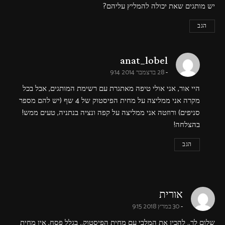
יש מותגים שאת יכולה להמליץ עליהם?
הגב
says:
anat_lobel
28 בדצמבר 2014 9:14
היי אור, אני אולי טיפה מאתגרת עם רשימת המותגים, אבל בכל
מקרה אני ממליצה על מחית הפיסטוק של 4 שף (יש להם מספר
סניפים) ורוזטה אני ממליצה על קפה ונציה בנתניה, טעים ממש!
בהצלחה!
הגב
says:
אורית
30 במרץ 2018 9:15
שלום לך.. להכין את המלבי עם מחית הפיסטוק.. בגלל פסח, אין מחית