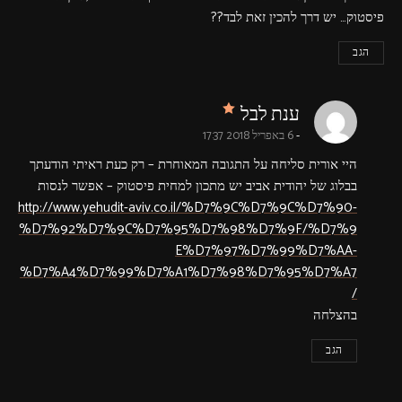
פיסטוק… יש דרך להכין זאת לבד??
הגב
says:
ענת לבל
6 באפריל 2018 17:37
היי אורית סליחה על התגובה המאוחרת – רק כעת ראיתי הודעתך
בבלוג של יהודית אביב יש מתכון למחית פיסטוק – אפשר לנסות
http://www.yehudit-aviv.co.il/%D7%9C%D7%9C%D7%90-
%D7%92%D7%9C%D7%95%D7%98%D7%9F/%D7%9
E%D7%97%D7%99%D7%AA-
%D7%A4%D7%99%D7%A1%D7%98%D7%95%D7%A7
/
בהצלחה
הגב