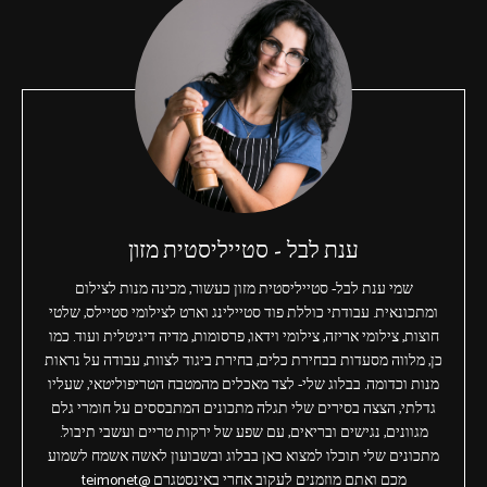
ענת לבל - סטייליסטית מזון
שמי ענת לבל- סטייליסטית מזון כעשור, מכינה מנות לצילום
ומתכונאית. עבודתי כוללת פוד סטיילינג וארט לצילומי סטיילס, שלטי
חוצות, צילומי אריזה, צילומי וידאו, פרסומות, מדיה דיגיטלית ועוד. כמו
כן, מלווה מסעדות בבחירת כלים, בחירת ביגוד לצוות, עבודה על נראות
מנות וכדומה. בבלוג שלי- לצד מאכלים מהמטבח הטריפוליטאי, שעליו
גדלתי, הצצה בסירים שלי תגלה מתכונים המתבססים על חומרי גלם
מגוונים, נגישים ובריאים, עם שפע של ירקות טריים ועשבי תיבול.
מתכונים שלי תוכלו למצוא כאן בבלוג ובשבועון לאשה אשמח לשמוע
מכם ואתם מוזמנים לעקוב אחרי באינסטגרם @teimonet