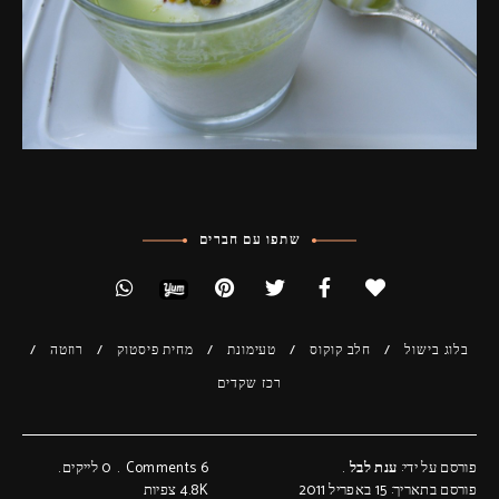
שתפו עם חברים
בלוג בישול
חלב קוקוס
טעימונת
מחית פיסטוק
רוזטה
רכז שקדים
פורסם על ידי:
ענת לבל
6 Comments
0
לייקים
פורסם בתאריך: 15 באפריל 2011
4.8K
צפיות