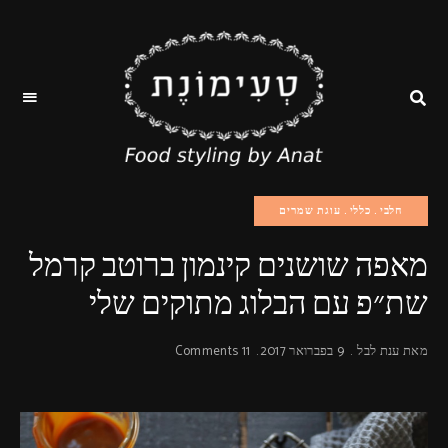
טעימונת
ענת
לבל-
סטייליסטית
מזון
חלבי
כללי
עוגת שמרים
כעשור,
מכינה
מנות
מאפה שושנים קינמון ברוטב קרמל
לצילום
ומתכונאית.
עבודתי
שת״פ עם הבלוג מתוקים שלי
כוללת
פוד
סטיילינג
וארט
מאת
ענת לבל
9 בפברואר 2017
11 Comments
לצילומי
סטיילס,
שלטי
חוצות,
צילומי
אריזה,
צילומי
וידאו,