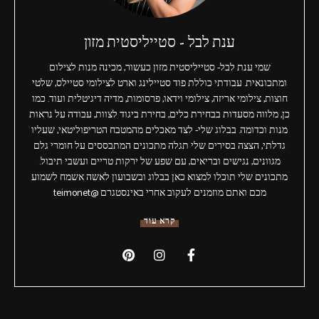
ענת לבל - סטייליסטית מזון
שמי ענת לבל- סטייליסטית מזון כעשור, מכינה מנות לצילום
ומתכונאית. עבודתי כוללת פוד סטיילינג וארט לצילומי סטיילס, שלטי
חוצות, צילומי אריזה, צילומי וידאו, פרסומות, מדיה דיגיטלית ועוד. כמו
כן, מלווה מסעדות בבחירת כלים, בחירת ביגוד לצוות, עבודה על נראות
מנות וכדומה. בבלוג שלי- לצד מאכלים מהמטבח הטריפוליטאי, שעליו
גדלתי, הצצה בסירים שלי תגלה מתכונים המתבססים על חומרי גלם
מגוונים, נגישים ובריאים, עם שפע של ירקות טריים ועשבי תיבול.
מתכונים שלי תוכלו למצוא כאן בבלוג ובשבועון לאשה אשמח לשמוע
מכם ואתם מוזמנים לעקוב אחרי באינסטגרם @teimonet
קרא עוד