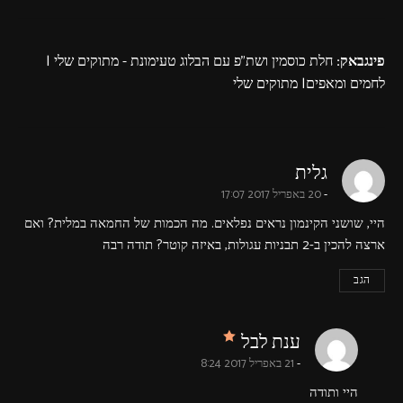
פינגבאק:
חלת כוסמין ושת"פ עם הבלוג טעימונת - מתוקים שלי |
לחמים ומאפים| מתוקים שלי
says:
גלית
20 באפריל 2017 17:07
היי, שושני הקינמון נראים נפלאים. מה הכמות של החמאה במלית? ואם
ארצה להכין ב-2 תבניות עגולות, באיזה קוטר? תודה רבה
הגב
says:
ענת לבל
21 באפריל 2017 8:24
היי ותודה