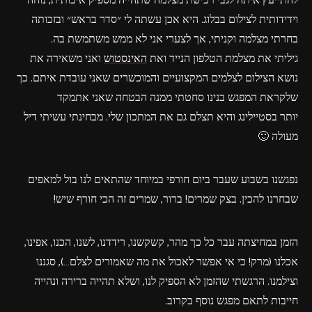
להתייעץ איתה לגבי רכישת מצלמה שתהייה מספיק איכותית, נוחה
וידידותית לצילום בבלוג. היא אכן עשתה לי ״סדר בראש״ ובזכותה
בחרתי מצלמה וקניתי, אך לצערי אני לא ממש משתמשת בה.
גיליתי את מצלמת הטלפון הנייד ואת
האינסטוש
ואני משאירה את
נושא הצילום לצלמים המקצועיים והמוכשרים שאני עובדת איתם. כך
שלקראת המפגש בנינו סחטתי ממנה הבטחה שאני אתמקד
יותר בסטיילינג והיא תצלם גם את המתכון שלי. מבחינתי עשיתי דיל
מעולה 🙂
נפגשנו בשבוע שעבר ביום חורפי במיוחד שהתאים לנו בול למאפים
שבחרנו להכין. בצק שמרים! ברור, שמרים זה הכי חורף שיש!
הזמן במחיצתה עבר כל כך מהר, קשקשנו, רידדנו, לשנו, הכנו, אפינו,
אכלנו (מרק! כי אי אפשר לאכול את מה שאמורים לצלם…), סגננו
וצילמנו. הרגשתי שהזמן לא הספיק לנו, ושלא תהייה ברירה ונהייה
חייבות לתאם מפגש נוסף בקרוב.