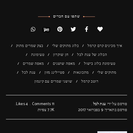
שתפו עם חברים
איך מכינים קרם קרמל
בלוג מתוקים שלי
בצק שמרים מתוק
הבלוג של ענת לבל
חן שוקרון
טעימונת
טעימונת בלוג בישול
מאפה שושנים
מאפה שמרים
מתוקים שלי
מתכונאות
סטיילינג מזון
ענת לבל
רוטב קרמל
שושני שמרים עם קינמון
פורסם על ידי:
ענת לבל
11 Comments
4
Likes
פורסם בתאריך: 9 בפברואר 2017
7.7K
צפיות