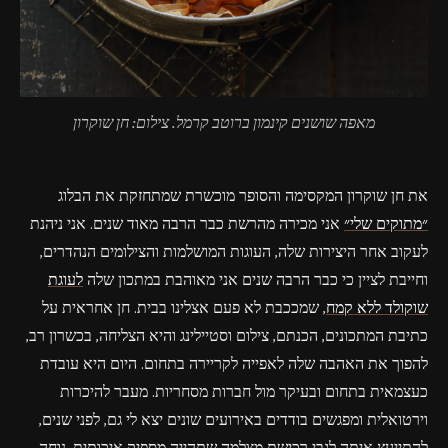
מאפה שושנים קינמון ברוטב קרמל. צילום: חן שוקרון
את חן שוקרון המקסימה והסופר מוכשרת שמתחזקת את הבלוג
״מתוקים שלי״
אני מכירה מהרשת כבר הרבה מאוד שנים. אני ניהנת
לעקוב אחר היצירות שלה, העוגות המושלמות והצילומים הנהדרים,
וחייבת לציין כי כבר הרבה שנים אני מאוהבת במתכון שלה
לעוגת
שוקולד ללא קמח
, שמככבת לא פעם אצלינו בבית. חן אחראית על
כתיבת המתכונים, הכנתם, צילום וסטיילינג והיא הצליחה, בכשרון רב,
להפוך את האהבה שלה לאפייה לקריירה בתחום. היום היא עובדת
כעצמאית בתחום ובעיקר מול חברות מסחריות. מעבר להיכרות
וירטואלית ומפגשים בודדים באירועים שונים יצא לי גם, לפני שנים,