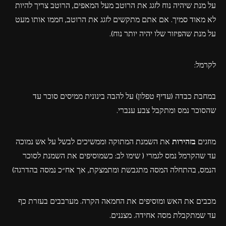
על מנת שיהיה נוח לזגג את הרוטב מעל המאפים, הרוטב צריך להיות
לא מאוד סמיך. אם אתם מתקשים לזגג את הרוטב, חממו אותו מעט
על מנת שהפיזור שלו יהיה יותר נוח).
לקרמל:
במחבת כבדה (עדיף טפלון) על להבה בינונית ממיסים סוכר עד
שהסוכר נמס ומתקבל צבע ענברי.
מוזגים
בזהירות
את השמנת המתוקה וממשיכים לבשל על אש נמוכה
עד שהקרמל נמס לגמרי ( שימו לב: כשמוסיפים את השמנת לסוכר
הנמס, בהתחלה המסה מתגבשת ומתמצקת, אך אח״כ נמסה בהדרגה)
מכבים את האש ומוסיפים את החמאה הקרה. מערבבים בעזרת כף
עד שמתקבלת מסה אחידה. מצננים.