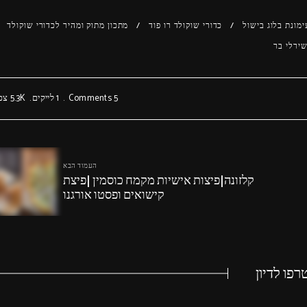
מונת בלוג בישול
כדורי שוקולד רו פוד
מתכון מתוק ומהיר לכדורי שוקולד
ירלי בר
5 Comments
1
לייקים
5.3K
צפי
העמוד הבא
קלזונה|פיצות אישיות מקמח כוסמין |פיצת
קישואים ופסטו אורגנו
פו לדיון