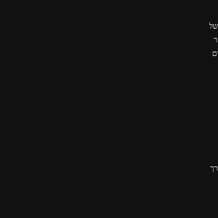
של
ר
ם
רך