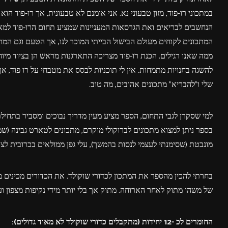
במתכוני רו-פוד, מזון טבעוני נא. אני אומנם לא טבעונית, אך רו-פוד 
הנחשבים לבריאים ואת הגרסאות המעניינות שמציע תחום הרו-פוד למאכלי
המתכונים לקוחים מעולם הבישול הבייתי המוכר לנו, אך הטעם וגם המר
ממה שאנו רגילים. הכנת רו-פוד מצריכה התארגנות מראש הן בציוד מיוחד 
להשגה בחנויות מתמחות. אין לי תוכניות לבסס את מטבחי על רו פוד, 
שלי ו"להבריא" מתכונים אהובים, מה טוב.
למי שסקרן לגבי התחום, הספר מציע מעין מדריך נבוכים ומסביר בתחילתו
בספר ניתן למצוא מתכונים לברוקולי מוקרם, מתכונים לטארט גבינה (שמכ
מונבטת (שסימנתי לעצמי לנסות בהמשך), עלי גפן ממולאים בכרובית לצד 
בחרתי להכין מהספר את המתכון לכדורי שוקולד. את הכדורים מכינים
של משהו מתוק לאחר הארוחה. מתוק אך בלי יותר מידי נקיפות מצפון ו
החומרים לכ -12 יחידות (מתקבלים כדורי שוקולד לא מאוד גדולים):