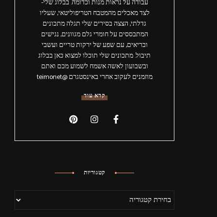
עבודה על נראות מנות וכדומה. בבלוג שלי-
לצד מאכלים מהמטבח הטריפוליטאי, שעליו
גדלתי, הצצה בסירים שלי תגלה מתכונים
המתבססים על חומרי גלם מגוונים, נגישים
ובריאים, עם שפע של ירקות טריים ועשבי
תיבול. מתכונים שלי תוכלו למצוא כאן בבלוג
ובשבועון לאשה אשמח לשמוע מכם ואתם
מוזמנים לעקוב אחרי באינסטגרם @teimonet
קרא עוד
קטגוריות