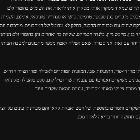
הוא תחום שמאוד מסקרן אותי. מסקרן אותי לראות את השימוש בחומרי גלם
ם מוכרים כגון ספגטי, טרמיסו, סושי או סנדוויץ' טוניסאי. אומנם, השמות 
קם שונים וגם טכניקות ההכנה, בחלק לא מבוטל של המתכונים, מורכבות יות
כגון: מייבש מזון, בלנדר ויטמיקס, שקיות בד ואחרים והן בחומרי גלם הניתני
אך יחד עם זאת, אני סבורה, שאם אצליח לאמץ מספר מתכונים למטבח הביתי
 מהו רו-פוד, התועלות שבו, המזונות המותרים לאכילה ומהו הציוד הדרוש.
ינים משקדים ואגוזים) עם עגבניות שרי ובזיליקום, סלט טאבולה מקינואה
ממרח ציזיקי מאגוזי מקדמיה, עוגיות חמאת שקדים ועוד.
 משקדים ותמרים בתוספת של דבש ואבקת קקאו והם מבחינתי עונים על הצו
עם תחושה יותר בריאה לאחר מכן.