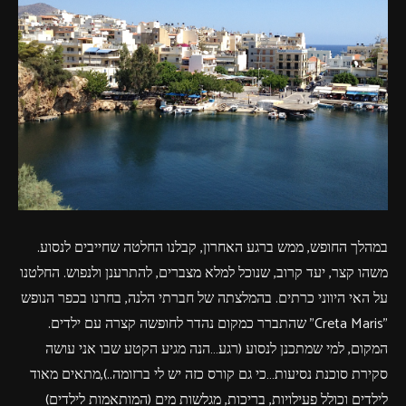
פרסומות,
מדיה
דיגיטלית
ועוד.
במהלך החופש, ממש ברגע האחרון, קבלנו החלטה שחייבים לנסוע.
משהו קצר, יעד קרוב, שנוכל למלא מצברים, להתרענן ולנפוש. החלטנו
על האי היווני כרתים. בהמלצתה של חברתי הלנה, בחרנו בכפר הנופש
"Creta Maris" שהתברר כמקום נהדר לחופשה קצרה עם ילדים.
המקום, למי שמתכנן לנסוע (רגע…הנה מגיע הקטע שבו אני עושה
סקירת סוכנת נסיעות…כי גם קורס כזה יש לי ברזומה..),מתאים מאוד
לילדים וכולל פעילויות, בריכות, מגלשות מים (המותאמות לילדים)