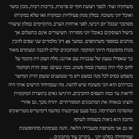
משחקיה ועוד. לכפר רצועת חוף ים פרטית, בריכות רבות, מכון כושר
ואוכל יווני משובח. במלון מגוון פעילויות ובמקרה (או שלא במקרה)
מסתבר שבכל יום רביעי, לפני ארוחת הערב, מתקיימים במלון שיעורי
בישול העוסקים באוכל יווני מסורתי. השיעורים אינם בתשלום אך
מותנים במספר משתתפים. במשך 45 דק' מלמדים שני שפים להכין
מנות מהמטבח היווני המקומי. המתכונים קלים להכנה וטעימים מאוד
כך שאפילו טעמן של עגבניות עם אורגנו, מלח ושמן זית מקומי על
לחם קלוי היה כמעדן (כמה פשוט, ככה טעים). שמן הזית המקומי
משמש בסיס לכל מנה כמעט ויש מי שטוענים ששמן הזית המיוצר
בכרתים הוא הכי משובח שיש להשיג. מה שבמיוחד הרשים אותי היה
לראות עד כמה השפים החביבים, הרגישו גאים בתוצרת המקומית
והציגו בגאווה את המתכונים המסורתיים. יתרה מכך, גם אחרי
שהסדנה הסתיימה, בכל פעם שביקשתי מהשף דימיטריס מטריאקיס
מתכון הוא ניאות בשמחה לשתף.
אז גם אני משתפת ומעבירה הלאה…והנה טעימונת מהחופשונת
שמתחילה בסלט יווני ….בקרוב עוד מתכונים…..