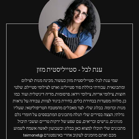
ענת לבל - סטייליסטית מזון
שמי ענת לבל- סטייליסטית מזון כעשור, מכינה מנות לצילום
ומתכונאית. עבודתי כוללת פוד סטיילינג וארט לצילומי סטיילס, שלטי
חוצות, צילומי אריזה, צילומי וידאו, פרסומות, מדיה דיגיטלית ועוד. כמו
כן, מלווה מסעדות בבחירת כלים, בחירת ביגוד לצוות, עבודה על נראות
מנות וכדומה. בבלוג שלי- לצד מאכלים מהמטבח הטריפוליטאי, שעליו
גדלתי, הצצה בסירים שלי תגלה מתכונים המתבססים על חומרי גלם
מגוונים, נגישים ובריאים, עם שפע של ירקות טריים ועשבי תיבול.
מתכונים שלי תוכלו למצוא כאן בבלוג ובשבועון לאשה אשמח לשמוע
מכם ואתם מוזמנים לעקוב אחרי באינסטגרם @teimonet