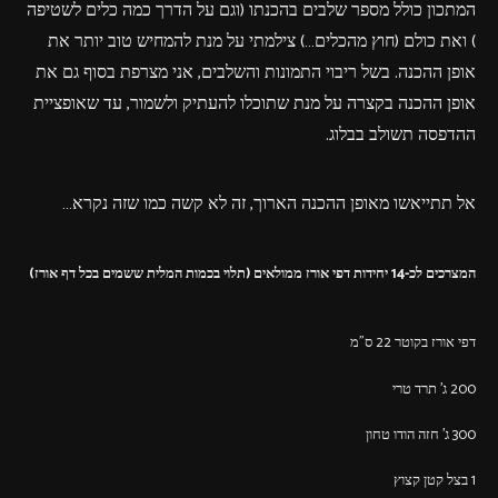
המתכון כולל מספר שלבים בהכנתו (וגם על הדרך כמה כלים לשטיפה
) ואת כולם (חוץ מהכלים…) צילמתי על מנת להמחיש טוב יותר את
אופן ההכנה. בשל ריבוי התמונות והשלבים, אני מצרפת בסוף גם את
אופן ההכנה בקצרה על מנת שתוכלו להעתיק ולשמור, עד שאופציית
ההדפסה תשולב בבלוג.
אל תתייאשו מאופן ההכנה הארוך, זה לא קשה כמו שזה נקרא…
המצרכים לכ-14 יחידות דפי אורז ממולאים (תלוי בכמות המלית ששמים בכל דף אורז)
דפי אורז בקוטר 22 ס"מ
200 ג' תרד טרי
300 ג' חזה הודו טחון
1 בצל קטן קצוץ