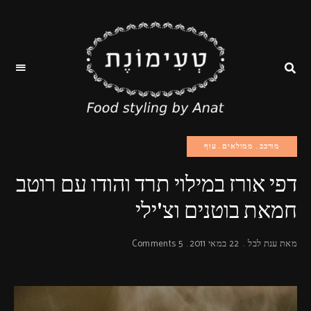
טעימונת
ענת
לבל-
סטייליסטית
מזון
מורכב
ממולאים
עוף
כעשור,
מכינה
מנות
דפי אורז במילוי תרד והודו עם רוטב
לצילום
ומתכונאית.
עבודתי
חמאת בוטנים וצ'ילי
כוללת
פוד
סטיילינג
וארט
מאת
ענת לבל
22 במאי 2011
5 Comments
לצילומי
סטיילס,
שלטי
חוצות,
צילומי
אריזה,
צילומי
וידאו,