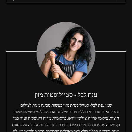
ענת לבל - סטייליסטית מזון
שמי ענת לבל- סטייליסטית מזון כעשור, מכינה מנות לצילום
ומתכונאית. עבודתי כוללת פוד סטיילינג וארט לצילומי סטיילס, שלטי
חוצות, צילומי אריזה, צילומי וידאו, פרסומות, מדיה דיגיטלית ועוד. כמו
כן, מלווה מסעדות בבחירת כלים, בחירת ביגוד לצוות, עבודה על נראות
מנות וכדומה. בבלוג שלי- לצד מאכלים מהמטבח הטריפוליטאי, שעליו