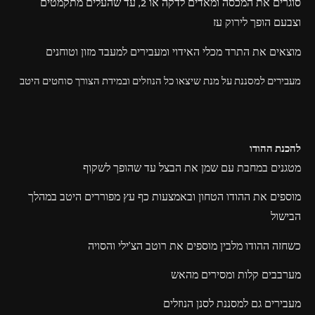
סוגרים את המכסה ומאדים לדקה או 2, עד שהעלים מתקמטים
וצבעם הופך לירוק עז
מוצאים את התרד מכלי האידוי ומעבירים למעבד מזון וטוחנים
מעבירים למסננת על מנת שיצאו כל הנוזלים ובמידת הצורך סוחטים היטב
להכנת ההודו
מטגנים במחבת עם שמן את הבצל עד שהופך לשקוף
מוספים את ההודו הטחון ובאמצעות כף עץ מפוררים היטב במהלך
הבישול
כשחזה ההודו מלבין מוספים את רוטב הצ'ילי והסויה
מערבבים קלות ומסירים מהאש
מעבירים גם למסננת לסנן הנוזלים