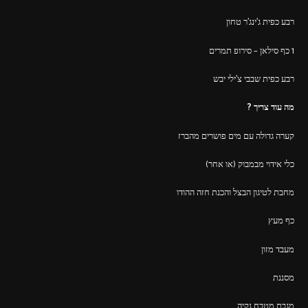
רבע כפית ג'ינג'ר טחון
1 כף סילאן – סירופ תמרים
רבע כפית שבבי צ'ילי יבש
מה עוד צריך ?
קערה גדולה עם מים פושרים מהברז
כלי אידוי מבמבוק (או אחר)
מחבת לטיגון הבצל והכנת חזה ההודו
כף מעץ
מעבד מזון
מסננת
מגבת מטבח נקיה