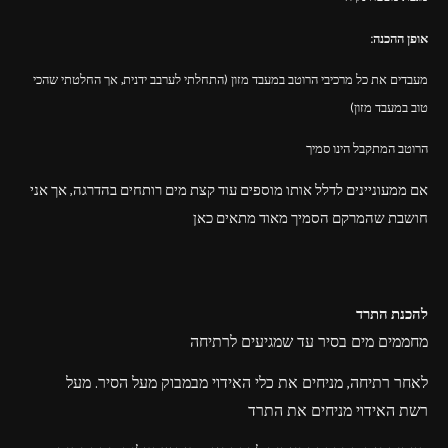
אופן ההכנה:
מעבדים את כל מרכיבי הרוטב במעבד מזון (התחלתי לערבב ידנית, אך החלטתי שהכי
טוב במעבד מזון)
הרוטב המתקבל הינו סמיך
אם ממעוניינים לדלל אותו מוספים עוד קצת מים רותחים בהדרגה, אך אני
חושבת שהמרקם הסמיך מאוד מתאים כאן
להכנת התרד
מחממים מים בסיר עד שמגיעים לרתיחה
לאחר רתיחה, מניחים את כלי האידוי מבמבוק מעל הסיר. מעל
רשת האידוי מניחים את התרד