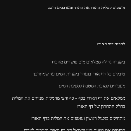
מוספים למלית ההודו את התרד ומערבבים היטב
להכנת דפי האורז
בקערה גדולה ממלאים מים פושרים מהברז
טובלים כל דף אורז בנפרד בקערת המים עד שמתרכך
מעבירים למגבת המטבח לספיגת המים
ממלאים את דף האורז בכף – כף וחצי מהמלית, מניחים את המלית
בחלק התחתון של דף האורז
מתחילים בגלגול ראשון ועוטפים את המלית בדף האורז
תופסים את קצוות ימין ושמאל של דף האורז וסוגרים למרכז