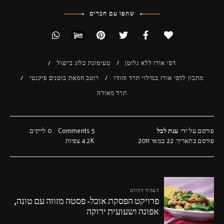
שתפו עם חברים
דפי אורז ללא גלוטן
טעימונת בלוג בישול
מתכון לדפי אורז במילוי תרד והודו
רוטב חמאת בוטנים פיקנטי
תרד מאודה
פורסם על ידי:
ענת לבל
5 Comments
0
לייקים
פורסם בתאריך: 22 במאי 2011
4.2K
צפיות
העמוד הקודם
פרויקט הפסקת אוכל- פסטה מזווה עם טונה,
אפונה ושעועית ירוקה